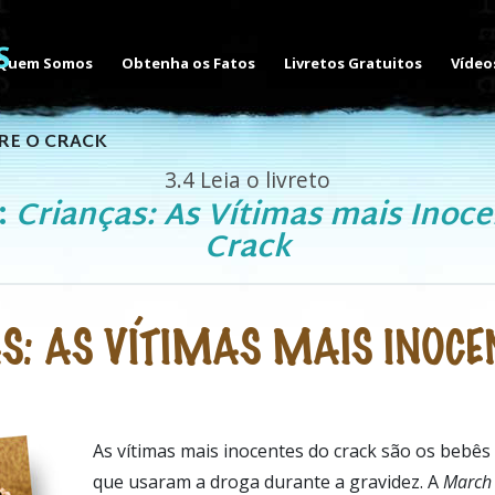
Quem Somos
Obtenha os Fatos
Livretos Gratuitos
Vídeo
RE O CRACK
3.4
Leia o livreto
:
Crianças: As Vítimas mais Inoc
Crack
S: AS VÍTIMAS MAIS INOCE
As vítimas mais inocentes do crack são os bebês
que usaram a droga durante a gravidez. A
March 