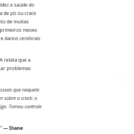
videz e saúde do
a de pó ou crack
eto de muitas
 primeiros meses
 e danos cerebrais
A relata que a
usar problemas
essoas que naquela
 sobre o crack: o
migo. Tomou controle
”
— Diane