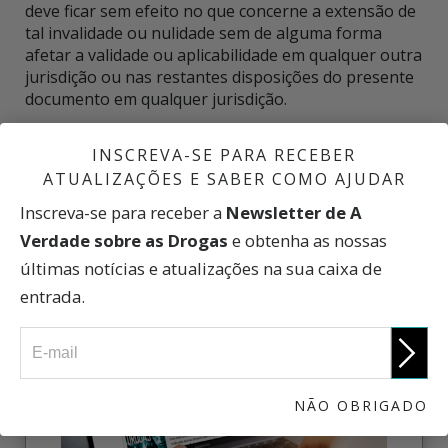
deve ficar sem efeito no que concerne a extensão de
tal invalidade ou nulidade sem de alguma forma
afetar a validade ou aplicabilidade em qualquer outra
jurisdição ou nas restantes disposições do presente
documento em qualquer jurisdição.
INSCREVA-SE PARA RECEBER
PARTICIPE
ATUALIZAÇÕES E SABER COMO AJUDAR
Inscreva-se para receber a
Newsletter de A
Verdade sobre as Drogas
e obtenha as nossas
INSCREVA-SE AGORA
últimas notícias e atualizações na sua caixa de
entrada.
NÃO OBRIGADO