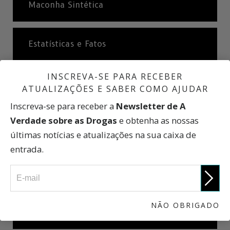
Maconha Sintética
Estatísticas e Fatos
INSCREVA-SE PARA RECEBER
Efeitos de Maconha Sintética a Longo
ATUALIZAÇÕES E SABER COMO AJUDAR
Prazo
Inscreva-se para receber a
Newsletter de A
Verdade sobre as Drogas
e obtenha as nossas
últimas notícias e atualizações na sua caixa de
Maconha Sintética: Uma Breve História
entrada.
O que São Sais de Banho?
NÃO OBRIGADO
Efeitos dos Sais de Banho