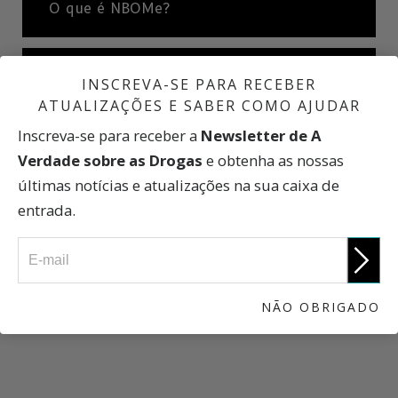
O que é NBOMe?
Efeitos do NBOMe
INSCREVA-SE PARA RECEBER
ATUALIZAÇÕES E SABER COMO AJUDAR
Inscreva-se para receber a
Newsletter de A
Uma Breve História sobre o NBOMe
Verdade sobre as Drogas
e obtenha as nossas
últimas notícias e atualizações na sua caixa de
entrada.
O que os Traficantes Dirão na Internet
A Verdade sobre as Drogas
NÃO OBRIGADO