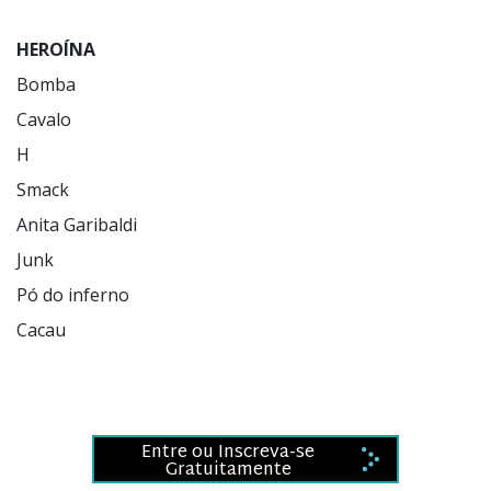
HEROÍNA
Bomba

Cavalo

H

Smack

Anita Garibaldi

Junk

Pó do inferno

Cacau

Entre ou Inscreva-se
Gratuitamente