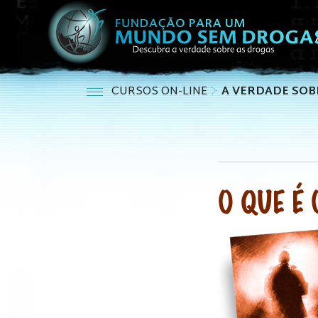
CURSOS ON-LINE
A VERDADE SOB
O QUE É