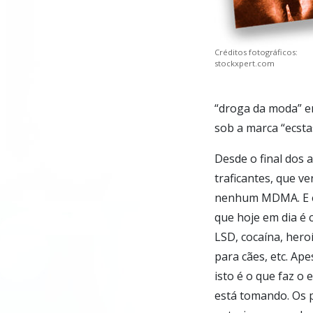
Créditos fotográficos:
stockxpert.com
“droga da moda” em
sob a marca “ecsta
Desde o final dos 
traficantes, que v
nenhum MDMA. E em
que hoje em dia é
LSD, cocaína, hero
para cães, etc. Ap
isto é o que faz o
está tomando. Os