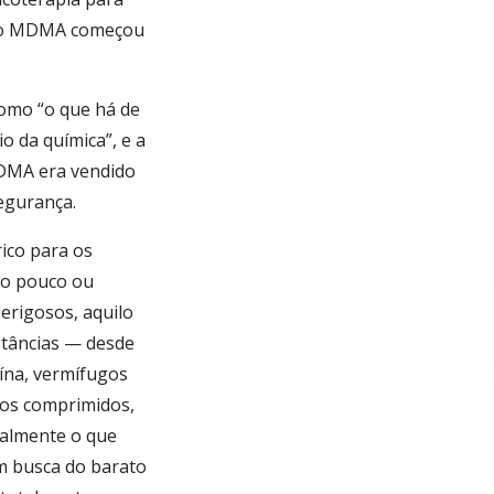
ue o MDMA começou
omo “o que há de
o da química”, e a
MDMA era vendido
egurança.
ico para os
ito pouco ou
rigosos, aquilo
stâncias — desde
ína, vermífugos
nos comprimidos,
ealmente o que
m busca do barato