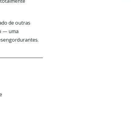
 totalmente
ado de outras
so — uma
esengordurantes.