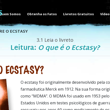
Quem Somos
Obtenha os Fatos
Livretos Gratuitos
Vídeo
RE O ECSTASY
3.1
Leia o livreto
Leitura:
O que é o Ecstasy?
 O ECSTASY?
O ecstasy foi originalmente desenvolvido pela 
farmacêutica Merck em 1912. Na sua forma origi
como “MDMA”. O MDMA foi usado em 1953 pelo 
Estados Unidos em testes psicológicos de guerra
ressurgiu nos anos 60 como medicamento de psi