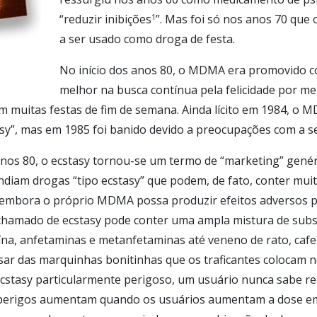
“reduzir inibições
”. Mas foi só nos anos 70 q
1
a ser usado como droga de festa.
No início dos anos 80, o MDMA era promovido c
melhor na busca contínua pela felicidade por mei
 muitas festas de fim de semana. Ainda lícito em 1984, o 
sy”, mas em 1985 foi banido devido a preocupações com a s
anos 80, o ecstasy tornou-se um termo de “marketing” genér
endiam drogas “tipo ecstasy” que podem, de fato, conter mu
bora o próprio MDMA possa produzir efeitos adversos pe
 chamado de ecstasy pode conter uma ampla mistura de sub
ína, anfetaminas e metanfetaminas até veneno de rato, cafe
esar das marquinhas bonitinhas que os traficantes colocam 
 ecstasy particularmente perigoso, um usuário nunca sabe r
 perigos aumentam quando os usuários aumentam a dose e