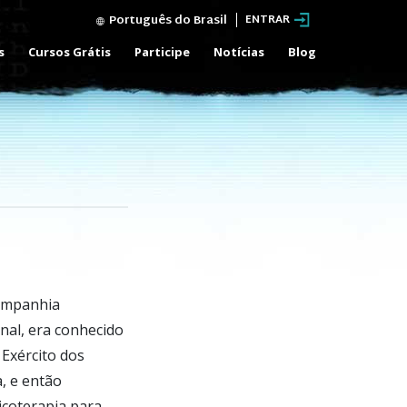
Português do Brasil
ENTRAR
s
Cursos Grátis
Participe
Notícias
Blog
companhia
nal, era conhecido
Exército dos
, e então
coterapia para