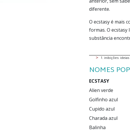
anterior, sem sab
diferente.
O ecstasy é mais 
formas. O ecstasy
substância encont
1
.
inibições: ideia
NOMES POP
ECSTASY
Alien verde

F1

Bola de Neve

Golfinho azul

Hug

Shazan

Cupido azul

Dollar

MDMA

Charada azul

Orbital roxo

Balinha

Pílula do amor
