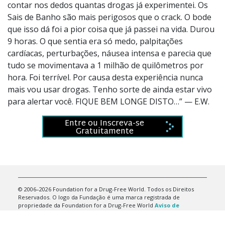
contar nos dedos quantas drogas já experimentei. Os
Sais de Banho são mais perigosos que o crack. O bode
que isso dá foi a pior coisa que já passei na vida. Durou
9 horas. O que sentia era só medo, palpitações
cardíacas, perturbações, náusea intensa e parecia que
tudo se movimentava a 1 milhão de quilômetros por
hora. Foi terrível. Por causa desta experiência nunca
mais vou usar drogas. Tenho sorte de ainda estar vivo
para alertar você. FIQUE BEM LONGE DISTO…” — E.W.
Entre ou Inscreva-se
Gratuitamente
© 2006–2026 Foundation for a Drug-Free World. Todos os Direitos
Reservados. O logo da Fundação é uma marca registrada de
propriedade da Foundation for a Drug-Free World
Aviso de
Privacidade
•
Termos de Uso
•
Aviso Legal
•
Política de Cookies