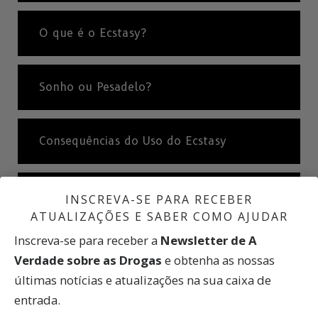
O que é o Ecstasy?
Sonho ou Pesadelo?
Consequências do Uso do Ecstasy
Efeitos de Curto e Longo Prazo
INSCREVA-SE PARA RECEBER
ATUALIZAÇÕES E SABER COMO AJUDAR
Inscreva-se para receber a
Newsletter de A
Posso Ficar Dependente do Ecstasy?
Verdade sobre as Drogas
e obtenha as nossas
últimas notícias e atualizações na sua caixa de
entrada.
Informação Científica