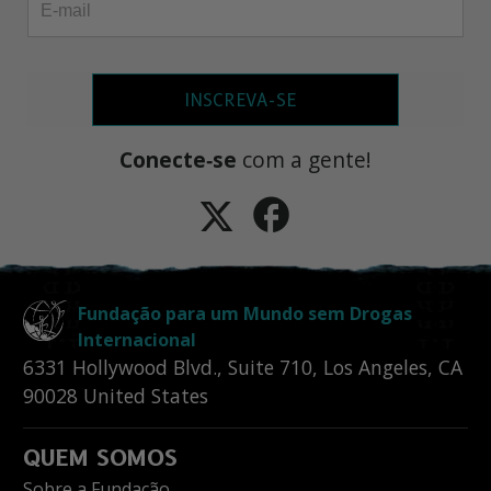
INSCREVA-SE
Conecte‑se
com a gente!
Fundação para um Mundo sem Drogas
Internacional
6331 Hollywood Blvd., Suite 710
,
Los Angeles
,
CA
90028
United States
QUEM SOMOS
Sobre a Fundação