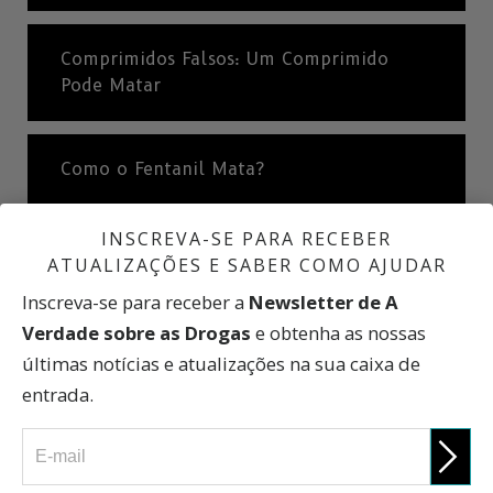
Comprimidos Falsos: Um Comprimido
Pode Matar
Como o Fentanil Mata?
INSCREVA-SE PARA RECEBER
Efeitos de Curto e Longo Prazo
ATUALIZAÇÕES E SABER COMO AJUDAR
Inscreva-se para receber a
Newsletter de A
Verdade sobre as Drogas
e obtenha as nossas
Uma Breve História sobre o Fentanil
últimas notícias e atualizações na sua caixa de
entrada.
Mortes por Fentanil: Uma Epidemia
Catastrófica