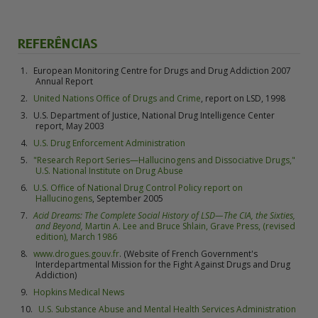
REFERÊNCIAS
European Monitoring Centre for Drugs and Drug Addiction 2007
Annual Report
United Nations Office of Drugs and Crime
, report on LSD, 1998
U.S. Department of Justice, National Drug Intelligence Center
report, May 2003
U.S. Drug Enforcement Administration
"Research Report Series—Hallucinogens and Dissociative Drugs,"
U.S. National Institute on Drug Abuse
U.S. Office of National Drug Control Policy report on
Hallucinogens
, September 2005
Acid Dreams: The Complete Social History of LSD—The CIA, the Sixties,
and Beyond,
Martin A. Lee and Bruce Shlain, Grave Press, (revised
edition), March 1986
www.drogues.gouv.fr
. (Website of French Government's
Interdepartmental Mission for the Fight Against Drugs and Drug
Addiction)
Hopkins Medical News
U.S. Substance Abuse and Mental Health Services Administration