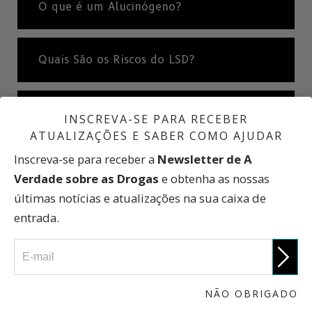
O que é um Alucinógeno?
Quais São os Riscos do LSD?
Os Efeitos Prejudiciais do LSD
INSCREVA-SE PARA RECEBER
ATUALIZAÇÕES E SABER COMO AJUDAR
Inscreva-se para receber a
Newsletter de A
Estatísticas Internacionais
Verdade sobre as Drogas
e obtenha as nossas
últimas notícias e atualizações na sua caixa de
entrada.
LSD: Uma Breve História
O que os Traficantes Dirão
NÃO OBRIGADO