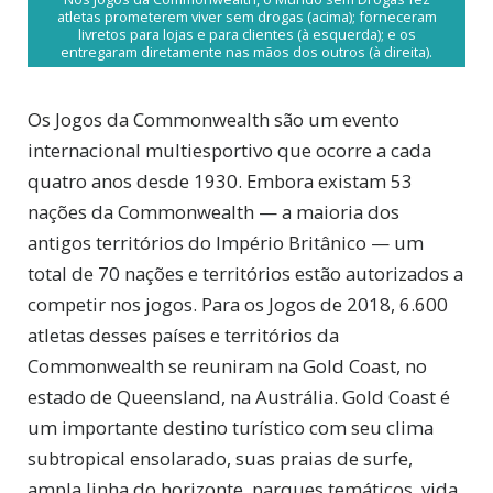
atletas prometerem viver sem drogas (acima); forneceram
livretos para lojas e para clientes (à esquerda); e os
entregaram diretamente nas mãos dos outros (à direita).
Os Jogos da Commonwealth são um evento
internacional multiesportivo que ocorre a cada
quatro anos desde 1930. Embora existam 53
nações da Commonwealth — a maioria dos
antigos territórios do Império Britânico — um
total de 70 nações e territórios estão autorizados a
competir nos jogos. Para os Jogos de 2018, 6.600
atletas desses países e territórios da
Commonwealth se reuniram na Gold Coast, no
estado de Queensland, na Austrália. Gold Coast é
um importante destino turístico com seu clima
subtropical ensolarado, suas praias de surfe,
ampla linha do horizonte, parques temáticos, vida