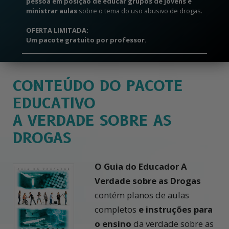
pessoa em posição de educar grupos de jovens e
ministrar aulas
sobre o tema do uso abusivo de drogas.
OFERTA LIMITADA:
Um pacote gratuito por professor.
CONTEÚDO DO PACOTE
EDUCATIVO
A VERDADE SOBRE AS
DROGAS
O Guia do Educador A
Verdade sobre as Drogas
contém planos de aulas
completos
e instruções para
o ensino
da verdade sobre as