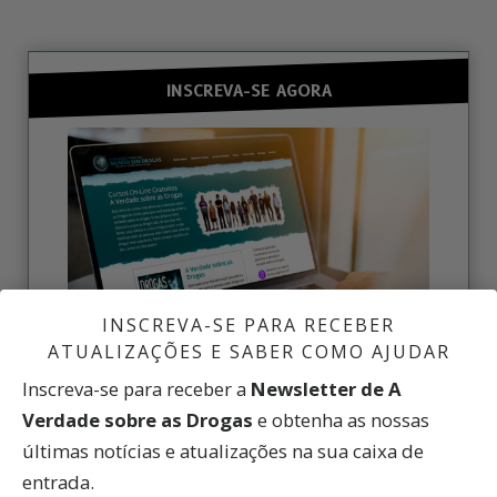
INSCREVA-SE AGORA
INSCREVA-SE PARA RECEBER
ATUALIZAÇÕES E SABER COMO AJUDAR
Inscreva-se para receber a
Newsletter de A
Aprenda A Verdade sobre as Drogas, inscreva-se
nos cursos on-line gratuitos
Verdade sobre as Drogas
e obtenha as nossas
últimas notícias e atualizações na sua caixa de
CURSOS ON-LINE GRATUITOS
entrada.