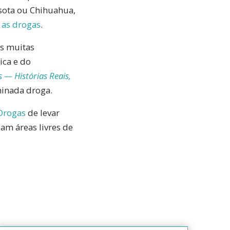
sota ou Chihuahua,
 as drogas
.
as muitas
ica e do
 — Histórias Reais,
minada droga.
Drogas
de levar
am áreas livres de