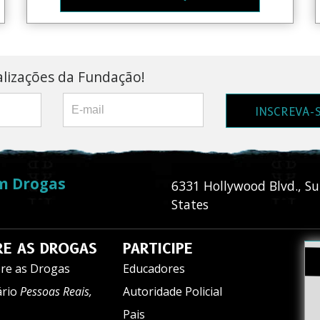
alizações da Fundação!
INSCREVA-
m Drogas
6331 Hollywood Blvd., Su
States
E AS DROGAS
PARTICIPE
re as Drogas
Educadores
ário
Pessoas Reais,
Autoridade Policial
Pais