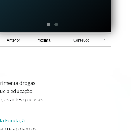
Anterior
Próxima
Conteúdo
erimenta drogas
 que a educação
ças antes que elas
da Fundação,
nam e apoiam os