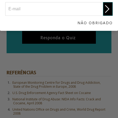
Quanto você realmente sabe sobre o
crack?
NÃO OBRIGADO
Responda o Quiz
REFERÊNCIAS
European Monitoring Centre for Drugs and Drug Addiction,
State of the Drug Problem in Europe, 2008
U.S. Drug Enforcement Agency Fact Sheet on Cocaine
National Institute of Drug Abuse: NIDA Info Facts: Crack and
Cocaine, April 2008
United Nations Office on Drugs and Crime, World Drug Report
2008