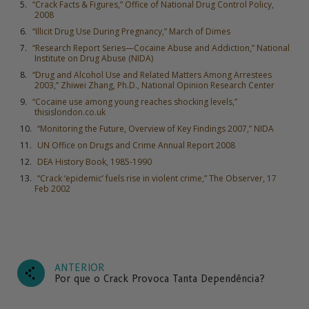
“Crack Facts & Figures,” Office of National Drug Control Policy,
2008
“Illicit Drug Use During Pregnancy,” March of Dimes
“Research Report Series—Cocaine Abuse and Addiction,” National
Institute on Drug Abuse (NIDA)
“Drug and Alcohol Use and Related Matters Among Arrestees
2003,” Zhiwei Zhang, Ph.D., National Opinion Research Center
“Cocaine use among young reaches shocking levels,”
thisislondon.co.uk
“Monitoring the Future, Overview of Key Findings 2007,” NIDA
UN Office on Drugs and Crime Annual Report 2008
DEA History Book, 1985-1990
“Crack ‘epidemic’ fuels rise in violent crime,” The Observer, 17
Feb 2002
ANTERIOR
Por que o Crack Provoca Tanta Dependência?