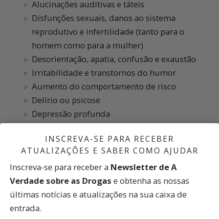
Alucinações auditivas e táteis
Disfunções sexuais, danos ao sistema
reprodutivo e infertilidade (tanto para o
homem como para a mulher)
Desorientação, apatia, confusão e exaustão
Irritabilidade e transtornos do humor
Aumento do comportamento de risco
Delírio ou psicose
Depressão profunda
Tolerância e dependência (mesmo depois de
INSCREVA-SE PARA RECEBER
ter sido usado só uma vez)
ATUALIZAÇÕES E SABER COMO AJUDAR
Inscreva-se para receber a
Newsletter de A
Verdade sobre as Drogas
e obtenha as nossas
1
.
paranoico: pessoa que suspeita, tem desconfiança ou
últimas notícias e atualizações na sua caixa de
medo de outras pessoas.
entrada.