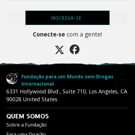
INSCREVA-SE
Conecte‑se
com a gente!
Fundação para um Mundo sem Drogas
Internacional
6331 Hollywood Blvd., Suite 710
,
Los Angeles
,
CA
90028
United States
QUEM SOMOS
Sobre a Fundação
Faça uma Doação