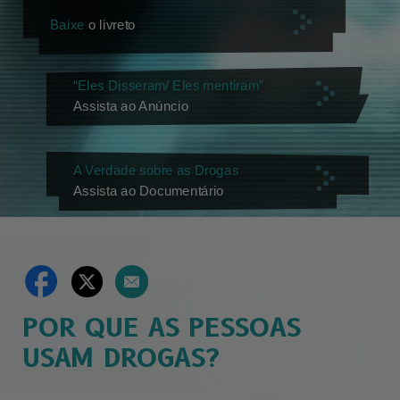
Baixe
o livreto
“Eles Disseram/ Eles mentiram”
Assista ao Anúncio
A Verdade sobre as Drogas
Assista ao Documentário
POR QUE AS PESSOAS
USAM DROGAS?