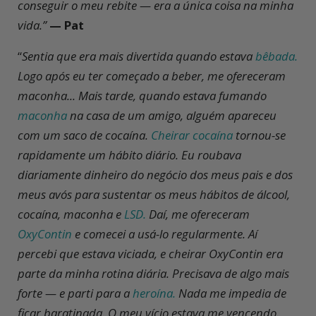
conseguir o meu rebite — era a única coisa na minha
vida.”
— Pat
“
Sentia que era mais divertida quando estava
bêbada.
Logo após eu ter começado a beber, me ofereceram
maconha... Mais tarde, quando estava fumando
maconha
na casa de um amigo, alguém apareceu
com um saco de cocaína.
Cheirar cocaína
tornou-se
rapidamente um hábito diário. Eu roubava
diariamente dinheiro do negócio dos meus pais e dos
meus avós para sustentar os meus hábitos de álcool,
cocaína, maconha e
LSD.
Daí, me ofereceram
OxyContin
e comecei a usá-lo regularmente. Aí
percebi que estava viciada, e cheirar OxyContin era
parte da minha rotina diária. Precisava de algo mais
forte — e parti para a
heroína.
Nada me impedia de
ficar baratinada. O meu vício estava me vencendo.